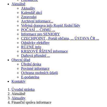
Aktuálně
Aktuality
Kalendář akcí
Zpravodaj
Archivní informace...
Veřejná doprava info Ropid Jízdní řády
POČASÍ ... ČHMÚ ...
Informace pro SENIORY
CZECHPOINT , Portál občana, ... ÚSTAVA ČR ...
Odstávky elektřiny
RŮZNÉ info
KRIZOVÉ ŘÍZENÍ informace
Daňová přiznání ...
Obecní úřad
Úřední deska
Povinné informace
Ochrana osobních údajů
E-podatelna
Kontakty
Úvodní stránka
Aktuálně
Aktuality
Finanční správa informace