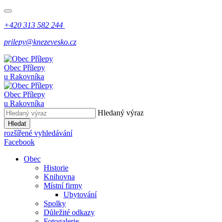
+420 313 582 244
prilepy@knezevesko.cz
Obec Přílepy
u Rakovníka
Obec Přílepy
u Rakovníka
Hledaný výraz
Hledat
rozšířené vyhledávání
Facebook
Obec
Historie
Knihovna
Místní firmy
Ubytování
Spolky
Důležité odkazy
Fotogalerie