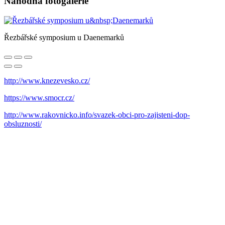
Náhodná fotogalerie
Řezbářské symposium u Daenemarků
http://www.knezevesko.cz/
https://www.smocr.cz/
http://www.rakovnicko.info/svazek-obci-pro-zajisteni-dop-
obsluznosti/