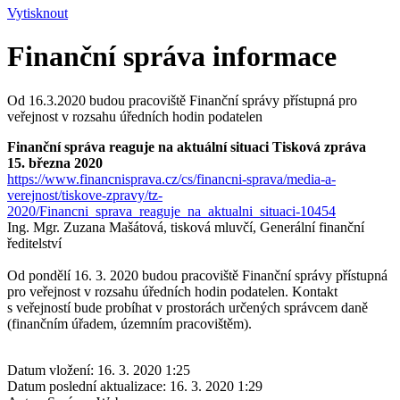
Vytisknout
Finanční správa informace
Od 16.3.2020 budou pracoviště Finanční správy přístupná pro
veřejnost v rozsahu úředních hodin podatelen
Finanční správa reaguje na aktuální situaci Tisková zpráva
15. března 2020
https://www.financnisprava.cz/cs/financni-sprava/media-a-
verejnost/tiskove-zpravy/tz-
2020/Financni_sprava_reaguje_na_aktualni_situaci-10454
Ing. Mgr. Zuzana Mašátová, tisková mluvčí, Generální finanční
ředitelství
Od pondělí 16. 3. 2020 budou pracoviště Finanční správy přístupná
pro veřejnost v rozsahu úředních hodin podatelen. Kontakt
s veřejností bude probíhat v prostorách určených správcem daně
(finančním úřadem, územním pracovištěm).
Datum vložení:
16. 3. 2020 1:25
Datum poslední aktualizace:
16. 3. 2020 1:29