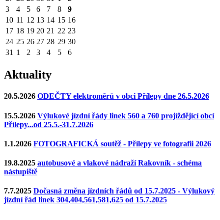
3
4
5
6
7
8
9
10
11
12
13
14
15
16
17
18
19
20
21
22
23
24
25
26
27
28
29
30
31
1
2
3
4
5
6
Aktuality
20.5.2026
ODEČTY elektroměrů v obci Přílepy dne 26.5.2026
15.5.2026
Výlukové jízdní řády linek 560 a 760 projíždějící obcí
Přílepy...od 25.5.-31.7.2026
1.1.2026
FOTOGRAFICKÁ soutěž - Přílepy ve fotografii 2026
19.8.2025
autobusové a vlakové nádraží Rakovník - schéma
nástupiště
7.7.2025
Dočasná změna jízdních řádů od 15.7.2025 - Výlukový
jízdní řád linek 304,404,561,581,625 od 15.7.2025