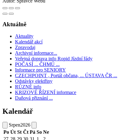
Autor:
Správce Webu
Aktuálně
Aktuality
Kalendář akcí
Zpravodaj
Archivní informace...
Veřejná doprava info Ropid Jízdní řády
POČASÍ ... ČHMÚ ...
Informace pro SENIORY
CZECHPOINT , Portál občana, ... ÚSTAVA ČR ...
Odstávky elektřiny
RŮZNÉ info
KRIZOVÉ ŘÍZENÍ informace
Daňová přiznání ...
Kalendář
Srpen
2026
Po
Út
St
Čt
Pá
So
Ne
27
28
29
30
31
1
2