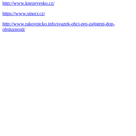
http://www.knezevesko.cz/
https://www.smocr.cz/
http://www.rakovnicko.info/svazek-obci-pro-zajisteni-dop-
obsluznosti/