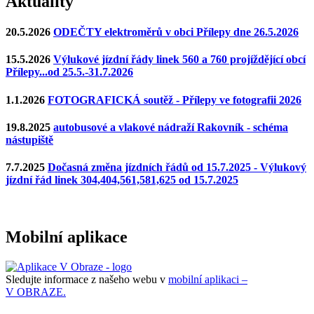
Aktuality
20.5.2026
ODEČTY elektroměrů v obci Přílepy dne 26.5.2026
15.5.2026
Výlukové jízdní řády linek 560 a 760 projíždějící obcí
Přílepy...od 25.5.-31.7.2026
1.1.2026
FOTOGRAFICKÁ soutěž - Přílepy ve fotografii 2026
19.8.2025
autobusové a vlakové nádraží Rakovník - schéma
nástupiště
7.7.2025
Dočasná změna jízdních řádů od 15.7.2025 - Výlukový
jízdní řád linek 304,404,561,581,625 od 15.7.2025
Mobilní aplikace
Sledujte informace z našeho webu v
mobilní aplikaci –
V OBRAZE.