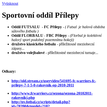
Vytisknout
Sportovní oddíl Přílepy
Oddíl FUTSALU
-
FC Přílepy
-
( Futsal je halová obdoba
sálového fotbalu )
Oddíl FLORBALU
-
FBC Přílepy
-
(Florbal je kolektivní
halový sport podobný pozemnímu
hokeji)
družstvo klasického fotbalu
- příležitosné meziobecní
zápasy...
družstvo volejbalové
- příležitostné meziobecní turnaje...
Odkazy:
http://old.stream.cz/uservideo/541695-fc-warriors-fc-
prilepy-7-1-5-0-rakovnik-op-2010-2011
http://www.fcwarriors.cz/sezona/sezona-20102011-
rakovnikj.php
http://nv.fotbal.cz/scripts/detail.php?
id=78390&tmplid=2182