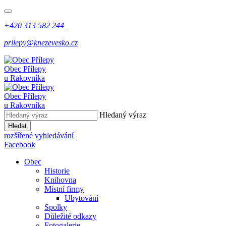
+420 313 582 244
prilepy@knezevesko.cz
Obec Přílepy
u Rakovníka
Obec Přílepy
u Rakovníka
Hledaný výraz
Hledat
rozšířené vyhledávání
Facebook
Obec
Historie
Knihovna
Místní firmy
Ubytování
Spolky
Důležité odkazy
Fotogalerie