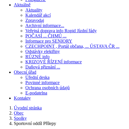
Aktuálně
Aktuality
Kalendář akcí
Zpravodaj
Archivní informace...
Veřejná doprava info Ropid Jízdní řády
POČASÍ ... ČHMÚ ...
Informace pro SENIORY
CZECHPOINT , Portál občana, ... ÚSTAVA ČR ...
Odstávky elektřiny
RŮZNÉ info
KRIZOVÉ ŘÍZENÍ informace
Daňová přiznání ...
Obecní úřad
Úřední deska
Povinné informace
Ochrana osobních údajů
E-podatelna
Kontakty
Úvodní stránka
Obec
Spolky
Sportovní oddíl Přílepy