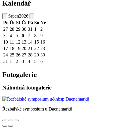
Kalendář
Srpen
2026
Po
Út
St
Čt
Pá
So
Ne
27
28
29
30
31
1
2
3
4
5
6
7
8
9
10
11
12
13
14
15
16
17
18
19
20
21
22
23
24
25
26
27
28
29
30
31
1
2
3
4
5
6
Fotogalerie
Náhodná fotogalerie
Řezbářské symposium u Daenemarků