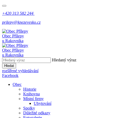
+420 313 582 244
prilepy@knezevesko.cz
Obec Přílepy
u Rakovníka
Obec Přílepy
u Rakovníka
Hledaný výraz
Hledat
rozšířené vyhledávání
Facebook
Obec
Historie
Knihovna
Místní firmy
Ubytování
Spolky
Důležité odkazy
Fotogalerie