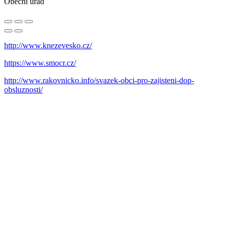
Obecní úřad
http://www.knezevesko.cz/
https://www.smocr.cz/
http://www.rakovnicko.info/svazek-obci-pro-zajisteni-dop-
obsluznosti/