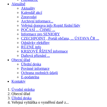
Aktuálně
Aktuality
Kalendář akcí
Zpravodaj
Archivní informace...
Veřejná doprava info Ropid Jízdní řády
POČASÍ ... ČHMÚ ...
Informace pro SENIORY
CZECHPOINT , Portál občana, ... ÚSTAVA ČR ...
Odstávky elektřiny
RŮZNÉ info
KRIZOVÉ ŘÍZENÍ informace
Daňová přiznání ...
Obecní úřad
Úřední deska
Povinné informace
Ochrana osobních údajů
E-podatelna
Kontakty
Úvodní stránka
Obecní úřad
Úřední deska
Veřejná vyhláška o vyměření daně z...