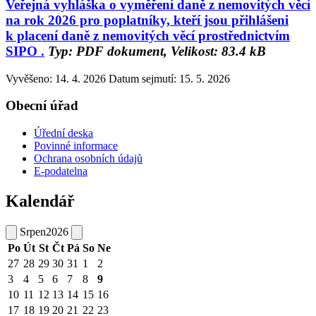
Veřejná vyhláška o vyměření daně z nemovitých věcí
na rok 2026 pro poplatníky, kteří jsou přihlášeni
k placení daně z nemovitých věcí prostřednictvím
SIPO .
Typ: PDF dokument, Velikost: 83.4 kB
Vyvěšeno: 14. 4. 2026
Datum sejmutí: 15. 5. 2026
Obecní úřad
Úřední deska
Povinné informace
Ochrana osobních údajů
E-podatelna
Kalendář
Srpen
2026
Po
Út
St
Čt
Pá
So
Ne
27
28
29
30
31
1
2
3
4
5
6
7
8
9
10
11
12
13
14
15
16
17
18
19
20
21
22
23