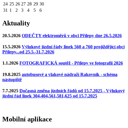
24
25
26
27
28
29
30
31
1
2
3
4
5
6
Aktuality
20.5.2026
ODEČTY elektroměrů v obci Přílepy dne 26.5.2026
15.5.2026
Výlukové jízdní řády linek 560 a 760 projíždějící obcí
Přílepy...od 25.5.-31.7.2026
1.1.2026
FOTOGRAFICKÁ soutěž - Přílepy ve fotografii 2026
19.8.2025
autobusové a vlakové nádraží Rakovník - schéma
nástupiště
7.7.2025
Dočasná změna jízdních řádů od 15.7.2025 - Výlukový
jízdní řád linek 304,404,561,581,625 od 15.7.2025
Mobilní aplikace