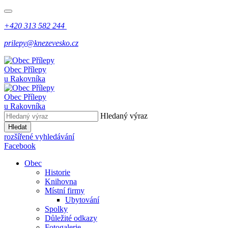
+420 313 582 244
prilepy@knezevesko.cz
Obec Přílepy
u Rakovníka
Obec Přílepy
u Rakovníka
Hledaný výraz
Hledat
rozšířené vyhledávání
Facebook
Obec
Historie
Knihovna
Místní firmy
Ubytování
Spolky
Důležité odkazy
Fotogalerie