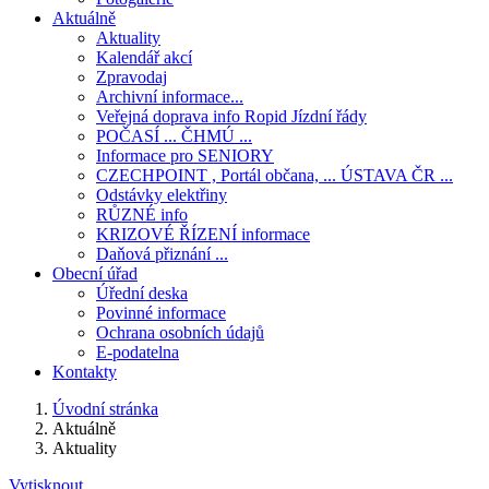
Aktuálně
Aktuality
Kalendář akcí
Zpravodaj
Archivní informace...
Veřejná doprava info Ropid Jízdní řády
POČASÍ ... ČHMÚ ...
Informace pro SENIORY
CZECHPOINT , Portál občana, ... ÚSTAVA ČR ...
Odstávky elektřiny
RŮZNÉ info
KRIZOVÉ ŘÍZENÍ informace
Daňová přiznání ...
Obecní úřad
Úřední deska
Povinné informace
Ochrana osobních údajů
E-podatelna
Kontakty
Úvodní stránka
Aktuálně
Aktuality
Vytisknout