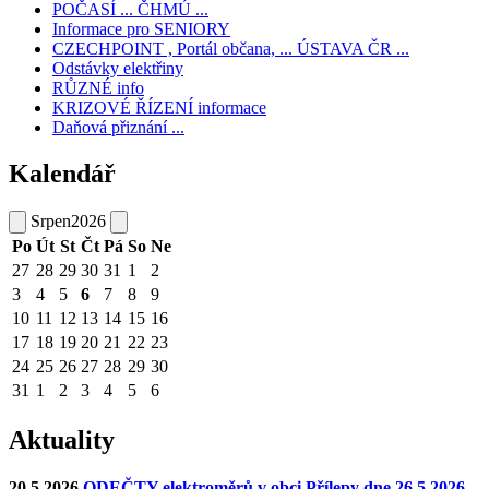
POČASÍ ... ČHMÚ ...
Informace pro SENIORY
CZECHPOINT , Portál občana, ... ÚSTAVA ČR ...
Odstávky elektřiny
RŮZNÉ info
KRIZOVÉ ŘÍZENÍ informace
Daňová přiznání ...
Kalendář
Srpen
2026
Po
Út
St
Čt
Pá
So
Ne
27
28
29
30
31
1
2
3
4
5
6
7
8
9
10
11
12
13
14
15
16
17
18
19
20
21
22
23
24
25
26
27
28
29
30
31
1
2
3
4
5
6
Aktuality
20.5.2026
ODEČTY elektroměrů v obci Přílepy dne 26.5.2026