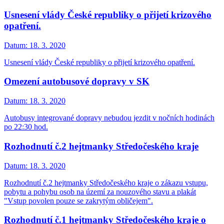
Usnesení vlády České republiky o přijetí krizového
opatření.
Datum:
18. 3. 2020
Usnesení vlády České republiky o přijetí krizového opatření.
Omezení autobusové dopravy v SK
Datum:
18. 3. 2020
Autobusy integrované dopravy nebudou jezdit v nočních hodinách
po 22:30 hod.
Rozhodnutí č.2 hejtmanky Středočeského kraje
Datum:
18. 3. 2020
Rozhodnutí č.2 hejtmanky Středočeského kraje o zákazu vstupu,
pobytu a pohybu osob na území za nouzového stavu a plakát
"Vstup povolen pouze se zakrytým obličejem".
Rozhodnutí č.1 hejtmanky Středočeského kraje o