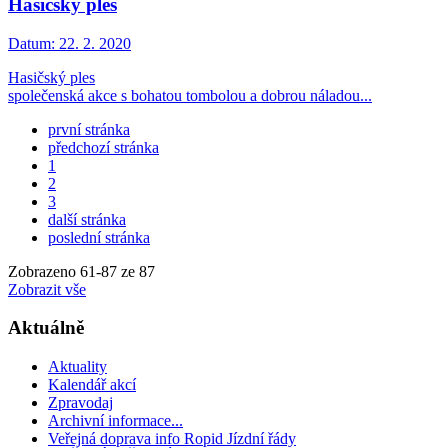
Hasičský ples
Datum:
22. 2. 2020
Hasičský ples
společenská akce s bohatou tombolou a dobrou náladou...
první stránka
předchozí stránka
1
2
3
další stránka
poslední stránka
Zobrazeno
61
-
87
ze 87
Zobrazit vše
Aktuálně
Aktuality
Kalendář akcí
Zpravodaj
Archivní informace...
Veřejná doprava info Ropid Jízdní řády