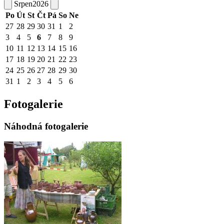
Srpen
2026
Po
Út
St
Čt
Pá
So
Ne
27
28
29
30
31
1
2
3
4
5
6
7
8
9
10
11
12
13
14
15
16
17
18
19
20
21
22
23
24
25
26
27
28
29
30
31
1
2
3
4
5
6
Fotogalerie
Náhodná fotogalerie