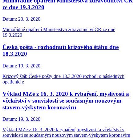
Mimořádné opatření Ministerstva zdravotnictví ČR
ze dne 19.3.2020
Datum:
20. 3. 2020
Mimořádné opatření Ministerstva zdravotnictví ČR ze dne
19.3.2020
Česká pošta - rozhodnutí krizového štábu dne
18.3.2020
Datum:
19. 3. 2020
Krizový štáb České pošty dne 18.3.2020 rozhodl o následných
opatřeních:
Výklad MZe z 16. 3. 2020 k rybaření, myslivosti a
včelařství v souvislosti se současným nouzovým
stavem-výskytem koronaviru
Datum:
19. 3. 2020
Výklad MZe z 16. 3. 2020 k rybaření, myslivosti a včelařství v
souvislosti se současným nouzovým stavem-výskytem koronaviru