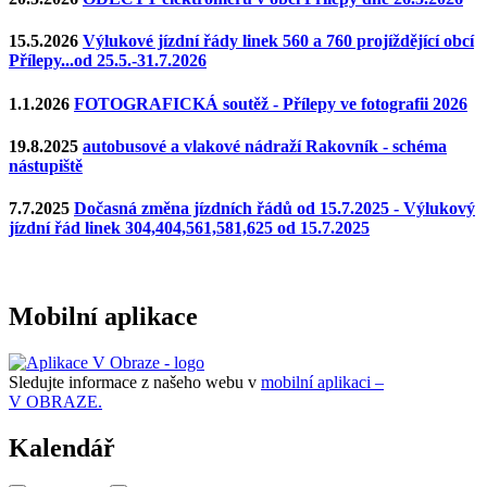
15.5.2026
Výlukové jízdní řády linek 560 a 760 projíždějící obcí
Přílepy...od 25.5.-31.7.2026
1.1.2026
FOTOGRAFICKÁ soutěž - Přílepy ve fotografii 2026
19.8.2025
autobusové a vlakové nádraží Rakovník - schéma
nástupiště
7.7.2025
Dočasná změna jízdních řádů od 15.7.2025 - Výlukový
jízdní řád linek 304,404,561,581,625 od 15.7.2025
Mobilní aplikace
Sledujte informace z našeho webu v
mobilní aplikaci –
V OBRAZE.
Kalendář