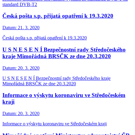
standard DVB-T2
Česká pošta s.p. přijatá opatření k 19.3.2020
Datum:
21. 3. 2020
Česká pošta s.p. přijatá opatření k 19.3.2020
U S N E S E N Í Bezpečnostní rady Středočeského
kraje Mimořádná BRSČK ze dne 20.3.2020
Datum:
20. 3. 2020
U S N E S E N Í Bezpečnostní rady Středočeského kraje
Mimořádná BRSČK ze dne 20.3.2020
Informace o výskytu koronaviru ve Středočeském
kraji
Datum:
20. 3. 2020
Informace o výskytu koronaviru ve Středočeském kraji