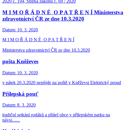
2020 č. 194, Sbírka zákonů č. 69 / 2020
M I M O Ř Á D N É O P A T Ř E N Í Ministerstva
zdravotnictví ČR ze dne 10.3.2020
Datum:
10. 3. 2020
M I M O Ř Á D N É O P A T Ř E N Í
Ministerstva zdravotnictví ČR ze dne 10.3.2020
pošta Kněževes
Datum:
10. 3. 2020
v pátek 20.3.2020 nepůjde na poště v Kněževsi Elektrický proud
Přílepská pouť
Datum:
8. 3. 2020
tradiční setkání rodáků a přátel obce v přílepském parku na
návsi.......